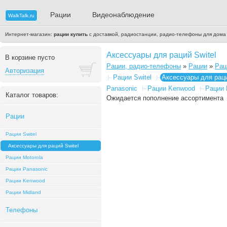
Рации
Видеонаблюдение
WalkTalk.ru
Интернет-магазин:
рации купить
с доставкой, радиостанции, радио-телефоны для дома
Аксессуары для раций Switel
В корзине пусто
Рации, радио-телефоны
»
Рации
»
Рац
Авторизация
Рации Switel
Аксессуары для раци
Panasonic
Рации Kenwood
Рации 
Каталог товаров:
Ожидается пополнение ассортимента
Рации
Рации Switel
Аксессуары для раций Switel
Рации Motorola
Рации Panasonic
Рации Kenwood
Рации Midland
Телефоны