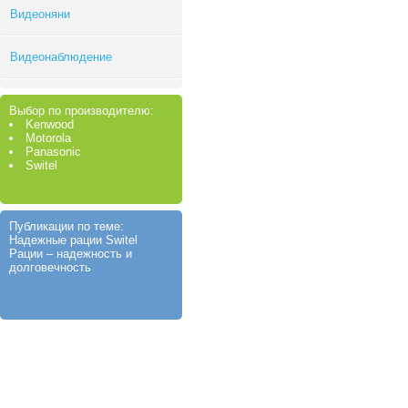
Видеоняни
Видеонаблюдение
Выбор по производителю:
Kenwood
Motorola
Panasonic
Switel
Публикации по теме:
Надежные рации Switel
Рации – надежность и
долговечность