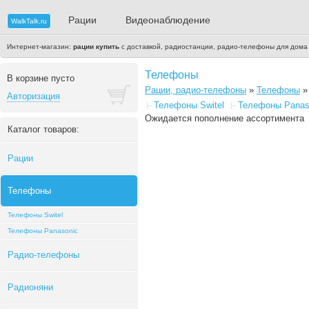
Рации
Видеонаблюдение
WalkTalk.ru
Интернет-магазин:
рации купить
с доставкой, радиостанции, радио-телефоны для дома
Телефоны
В корзине пусто
Рации, радио-телефоны
»
Телефоны
»
Авторизация
Телефоны Switel
Телефоны Panas
Ожидается пополнение ассортимента
Каталог товаров:
Рации
Телефоны
Телефоны Switel
Телефоны Panasonic
Радио-телефоны
Радионяни