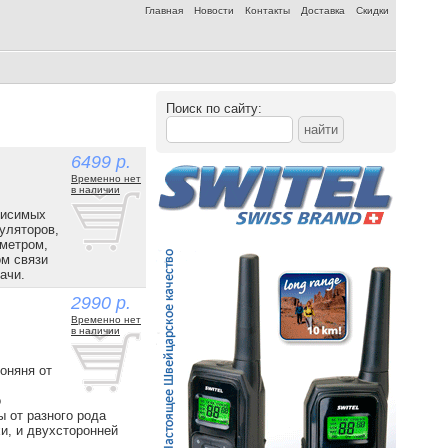
Главная
Новости
Контакты
Доставка
Скидки
Поиск по сайту:
6499 р.
Временно нет
в наличии
висимых
муляторов,
ометром,
ом связи
ачи.
2990 р.
Временно нет
в наличии
оняня от
о
ы от разного рода
и, и двухсторонней