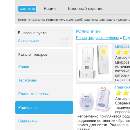
Рации
Видеонаблюдение
WalkTalk.ru
Интернет-магазин:
рации купить
с доставкой, радиостанции, радио-телефон
Радионяни
В корзине пусто
Рации, радио-телефоны
»
Рад
Авторизация
Цифрова
Каталог товаров:
Артикул
Цифрова
Рации
источни
которые
который
на расс
Телефоны
Радионя
Радио-телефоны
Артикул
Совреме
Радионяни
техниче
европей
непременно приглянется роди
радионяни во многом обуслов
Видеоняни
помех для связи. Радионяня
связью.