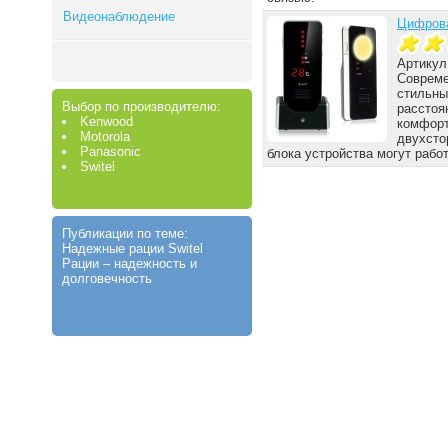
Видеонаблюдение
Цифрова
Артикул
Совреме
стильны
Выбор по производителю:
расстоя
Kenwood
комфорт
Motorola
двухсто
Panasonic
блока устройства могут работ
Switel
Публикации по теме:
Надежные рации Switel
Рации – надежность и
долговечность