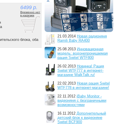
6499 р.
Временно нет
в наличии
и
на
21.03.2014
Новая радионяня
ительского блока, оба
Ramili Baby RA400
25.08.2013
Инновационная
модель: водонепроницаемая
рация Switel WTF800
26.02.2013
Новинка! Рация
Switel WTF777 в интернет-
магазине WalkTalk.ru!
22.02.2013
Новая рация Switel
WTF778 в интернет-магазине!
22.11.2012
iBaby Monitor -
видеоняня с безграничными
возможностями
16.11.2012
Дополнительный
детский блок к видеоняне
Switel BCF900