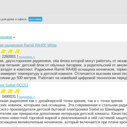
ы для дома и офиса,
доставка
.
ионяни
»
я радионяня Ramili RA400 White
: 2260001 |
подробно »
я, двухсторонняя радионяня, оба блока которой могут работать от неза
ков питания: детский блок от обычных батареек, а родительский от акку
 входят в комплект. Радионяня Ramili RA400 оснащена ночничком, терм
 измеряет температуру в детской комнате. Отличается высоким качеств
тоянии до 500 метров. Работает на новейшей цифровой технологии перед
ня Switel BCC53
: 0490031 |
подробно »
нная радионяня как с дизайнерской точки зрения, так и с точки зрения
ских новинок, которыми она оснащена. Эта современная и стильная ради
ского производителя детской бытовой электроники Switel из Швейцарии
телям как прекрасное дополнение интерьера детской комнаты. Качеств
лено известной торговой маркой и реализованной в ней системой защит
 оснащена великолепным ночничком, который включается при плаче крох