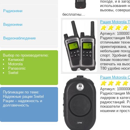
походе, и в заго
использования н
вызовы, соверш
Радионяни
бесплатны…
Рация Motorola 
Видеоняни
Артикул: 100000
Радиостанция Mo
Видеонаблюдение
отличными техни
ориентирована, к
небольшие поход
Выбор по производителю:
спорт. Удобная 
Kenwood
бокам позволяет
Motorola
отвечать на выз
Panasonic
T80 удобно носи
Switel
Рация Motorola 
Артикул: 100000
Публикации по теме:
Радиостанция Mo
Надежные рации Switel
лидером в катег
Рации – надежность и
радиостанций. Р
долговечность
показатели техн
ношении и прос