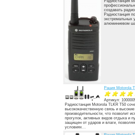
Радиостанция Mo
профессиональна
создавать радио
Радиостанция по
экстремальных у
алюминиевом ш
Рация Motorola 
Артикул: 100000
Радиостанция Motorola TLKR T50 соче
высококачественную связь и высокие
производительности, что позволит ис
прогулок, активных видов отдыха и п
защищен от ударов и влаги, позволя
условиях…
Рация Motorola 