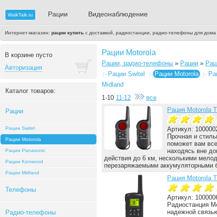
Рации
Видеонаблюдение
WalkTalk.ru
Интернет-магазин:
рации купить
с доставкой, радиостанции, радио-телефоны для дома
Рации Motorola
В корзине пусто
Рации, радио-телефоны
»
Рации
»
Рац
Авторизация
Рации Switel
Рации Motorola
Ра
Midland
Каталог товаров:
1-10
11-12
все
Рация Motorola 
Рации
Рации Switel
Артикул: 100000
Прочная и стиль
Рации Motorola
поможет вам все
находясь вне до
Рации Panasonic
действия до 6 км, несколькими мело
Рации Kenwood
перезаряжаемыми аккумуляторными
Рации Midland
Рация Motorola 
Телефоны
Артикул: 100000
Радиостанция Mo
надежной связью
Радио-телефоны