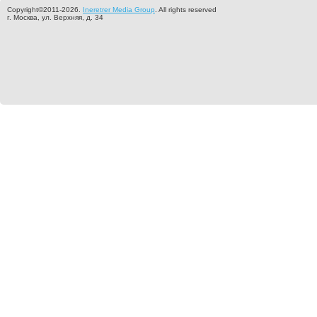
Copyright©2011-2026.
Ineretrer Media Group
. All rights reserved
г. Москва, ул. Верхняя, д. 34