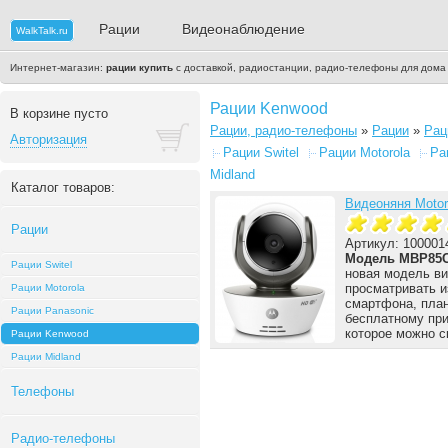
Рации
Видеонаблюдение
WalkTalk.ru
Интернет-магазин:
рации купить
с доставкой, радиостанции, радио-телефоны для дома
Рации Kenwood
В корзине пусто
Рации, радио-телефоны
»
Рации
»
Рац
Авторизация
Рации Switel
Рации Motorola
Ра
Midland
Каталог товаров:
Видеоняня Motor
Рации
Артикул: 100001
Модель MBP85C
Рации Switel
новая модель ви
просматривать 
Рации Motorola
смартфона, план
Рации Panasonic
бесплатному при
которое можно ск
Рации Kenwood
Рации Midland
Телефоны
Радио-телефоны