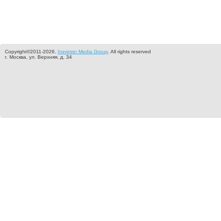
Copyright©2011-2026.
Ineretrer Media Group
. All rights reserved
г. Москва, ул. Верхняя, д. 34