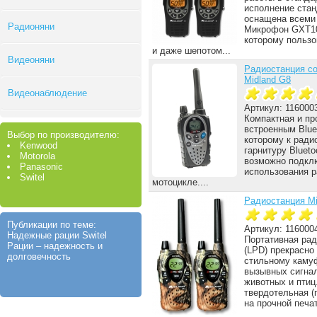
исполнение стан
оснащена всеми
Радионяни
Микрофон GXT10
которому пользо
и даже шепотом...
Видеоняни
Радиостанция со
Midland G8
Видеонаблюдение
Артикул: 116000
Компактная и пр
встроенным Blue
Выбор по производителю:
которому к ради
Kenwood
гарнитуру Blueto
Motorola
возможно подкл
Panasonic
использования р
Switel
мотоцикле....
Радиостанция Mi
Публикации по теме:
Артикул: 116000
Надежные рации Switel
Портативная рад
Рации – надежность и
(LPD) прекрасно
долговечность
стильному каму
вызывных сигна
животных и птиц
твердотельная (
на прочной печат