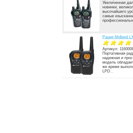
Увеличенная дал
новинки, велико
высочайшего уро
самые изысканн
профессиональны
Рация Midland L
Артикул: 116000
Портативная рад
надежная и прос
модель обладает
же время выполн
LPD...