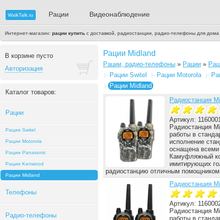
Рации
Видеонаблюдение
WalkTalk.ru
Интернет-магазин:
рации купить
с доставкой, радиостанции, радио-телефоны для дома
Рации Midland
В корзине пусто
Рации, радио-телефоны
»
Рации
»
Рац
Авторизация
Рации Switel
Рации Motorola
Ра
Рации Midland
Каталог товаров:
Радиостанция M
Рации
Артикул: 116000
Радиостанция Mi
Рации Switel
работы в станда
исполнение стан
Рации Motorola
оснащена всеми
Рации Panasonic
Камуфляжный ко
имитирующих гол
Рации Kenwood
радиостанцию отличным помощником 
Рации Midland
Радиостанция M
Телефоны
Артикул: 116000
Радиостанция Mi
Радио-телефоны
работы в станда