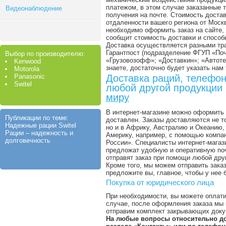
платежом, в этом случае заказанные 
Видеонаблюдение
получения на почте. Стоимость достав
отдаленности вашего региона от Моск
необходимо оформить заказ на сайте, 
сообщит стоимость доставки и способ
Доставка осуществляется разными тр
Гарантпост (подразделение ФГУП «Поч
Выбор по производителю:
«Грузовозофф»; «Доставкин»; «Автоте
Kenwood
знаете, достаточно будет указать нам
Motorola
Panasonic
Доставка раций, телефон
Switel
любой другой продукции
миру
В интернет-магазине можно оформить 
Публикации по теме:
доставлен. Заказы доставляются не т
Надежные рации Switel
но и в Африку, Австралию и Океанию
Рации – надежность и
Америку, например, с помощью компа
долговечность
России». Специалисты интернет-магази
предложат удобную и оперативную поч
отправят заказ при помощи любой дру
Кроме того, мы можем отправить зака
предложите вы, главное, чтобы у нее
Покупка от юридического лица
При необходимости, вы можете оплати
случае, после оформления заказа мы п
отправим комплект закрывающих доку
На любые вопросы относительно до