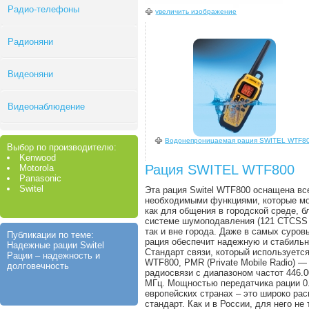
Радио-телефоны
увеличить изображение
Радионяни
Видеоняни
Видеонаблюдение
Водонепроницаемая рация SWITEL WTF8
Выбор по производителю:
Kenwood
Рация SWITEL WTF800
Motorola
Panasonic
Switel
Эта рация Switel WTF800 оснащена вс
необходимыми функциями, которые мо
как для общения в городской среде, б
системе шумоподавления (121 CTCSS 
так и вне города. Даже в самых суров
Публикации по теме:
рация обеспечит надежную и стабильн
Надежные рации Switel
Стандарт связи, который используется
Рации – надежность и
WTF800, PMR (Private Mobile Radio) —
долговечность
радиосвязи с диапазоном частот 446.
МГц. Мощностью передатчика рации 0.
европейских странах – это широко ра
стандарт. Как и в России, для него не