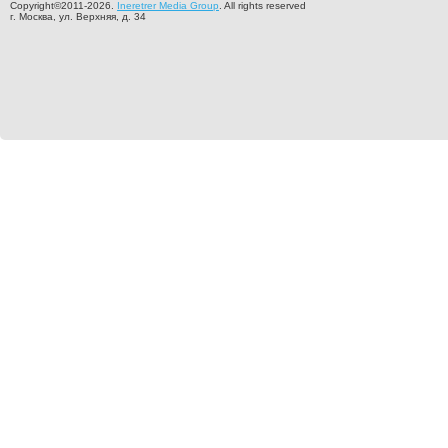
Copyright©2011-2026.
Ineretrer Media Group
. All rights reserved
г. Москва, ул. Верхняя, д. 34