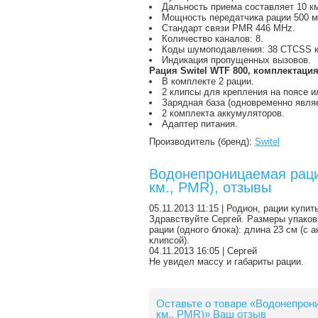
Дальность приема составляет 10 к
Мощность передатчика рации 500 м
Стандарт связи PMR 446 MHz.
Количество каналов: 8.
Коды шумоподавления: 38 СTCSS к
Индикация пропущенных вызовов.
Рация Switel WTF 800, комплектация
В комплекте 2 рации.
2 клипсы для крепления на поясе и
Зарядная база (одновременно являе
2 комплекта аккумуляторов.
Адаптер питания.
Производитель (бренд):
Switel
Водонепроницаемая рация
км., PMR), отзывы
05.11.2013 11:15 | Родион, рации купит
Здравствуйте Сергей. Размеры упаковк
рации (одного блока): длина 23 см (с а
клипсой).
04.11.2013 16:05 | Сергей
Не увидел массу и габариты рации.
Оставьте о товаре «Водонепрони
км., PMR)» Ваш отзыв