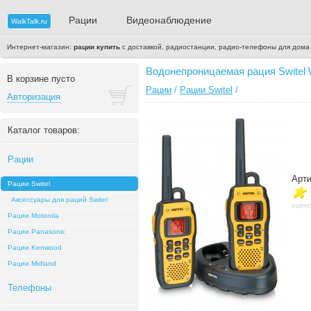
Рации
Видеонаблюдение
WalkTalk.ru
Интернет-магазин:
рации купить
с доставкой, радиостанции, радио-телефоны для дома
Водонепроницаемая рация Switel 
В корзине пусто
Рации
/
Рации Switel
/
Авторизация
Каталог товаров:
Рации
Арти
Рации Switel
Аксессуары для раций Switel
оцено
Рации Motorola
Рации Panasonic
Рации Kenwood
Рации Midland
Телефоны