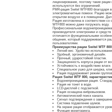
лицензирование, поэтому такие рации
используются без ограничений.
PMR-рация Switel WTF800 благодаря в
электромагнитные помехи. Рацию можн
открытом воздухе и в помещении. Дал
Рация изготовлена в соответствии со 
WTF800 можно даже погружать воду.
Профессиональная водонепроницаемая
производителя электроники и средств 
отличается функциональными особенно
общения, который поддерживается рац
пользователями.
Преимущества рации Switel WTF 800
Легкий вес. Удобство использовани
Удобный, эргономичный дизайн.
Прочный, ударостойкий пластик.
Защищенность корпуса рации от воз
Устойчивость к воздействию влаги. 
Специальное ушко для шнурка, кли
Рация поддерживает режим группов
Рация Switel WTF 800, характеристи
Водонепроницаемая рация. Стандар
Рация не тонет в воде.
LCD-дисплей с подсветкой.
Рация оснащена вибровызовом.
Автоматический поиск канала.
Сигнал подтверждения о завершени
Система подавление шумов.
На экране рации отображается уров
Функция мониторинга.