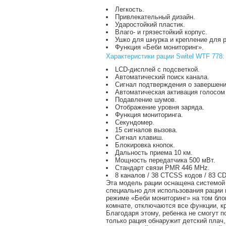
Легкость.
Привлекательный дизайн.
Ударостойкий пластик.
Влаго- и грязестойкий корпус.
Ушко для шнурка и крепление для 
Функция «Беби мониторинг».
Характеристики рации Switel WTF 778:
LCD-дисплей с подсветкой.
Автоматический поиск канала.
Сигнал подтверждения о завершени
Автоматическая активация голосом 
Подавление шумов.
Отображение уровня заряда.
Функция мониторинга.
Секундомер.
15 сигналов вызова.
Сигнал клавиш.
Блокировка кнопок.
Дальность приема 10 км.
Мощность передатчика 500 мВт.
Стандарт связи PMR 446 MHz.
8 каналов / 38 СTCSS кодов / 83 C
Эта модель рации оснащена системой 
специально для использования рации 
режиме «Беби мониторинг» на том блок
комнате, отключаются все функции, к
Благодаря этому, ребенка не смогут по
только рация обнаружит детский плач,