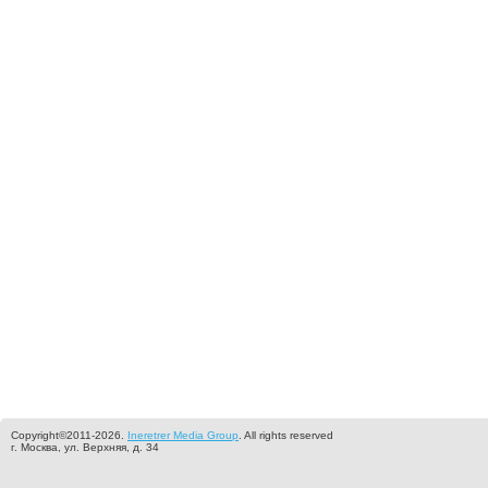
Copyright©2011-2026.
Ineretrer Media Group
. All rights reserved
г. Москва, ул. Верхняя, д. 34