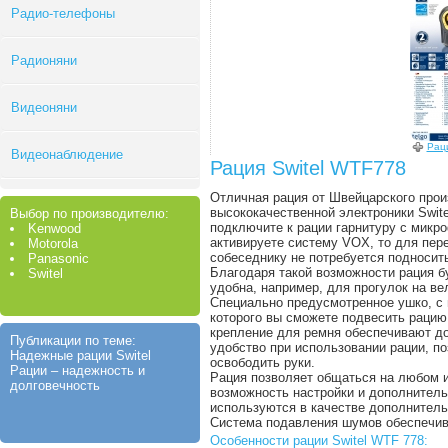
Радио-телефоны
Радионяни
Видеоняни
Раци
Видеонаблюдение
Рация Switel WTF778
Отличная рация от Швейцарского про
высококачественной электроники Swite
Выбор по производителю:
подключите к рации гарнитуру с микр
Kenwood
активируете систему VOX, то для пер
Motorola
собеседнику не потребуется подносить
Panasonic
Благодаря такой возможности рация б
Switel
удобна, например, для прогулок на ве
Специально предусмотренное ушко, 
которого вы сможете подвесить рацию
крепление для ремня обеспечивают д
Публикации по теме:
удобство при использовании рации, п
Надежные рации Switel
освободить руки.
Рации – надежность и
Рация позволяет общаться на любом и
долговечность
возможность настройки и дополнител
используются в качестве дополнитель
Система подавления шумов обеспечив
Особенности рации Switel WTF 778: