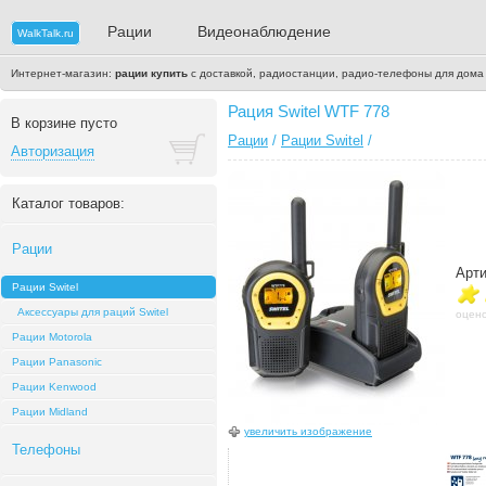
Рации
Видеонаблюдение
WalkTalk.ru
Интернет-магазин:
рации купить
с доставкой, радиостанции, радио-телефоны для дома
Рация Switel WTF 778
В корзине пусто
Рации
/
Рации Switel
/
Авторизация
Каталог товаров:
Рации
Арти
Рации Switel
Аксессуары для раций Switel
оцено
Рации Motorola
Рации Panasonic
Рации Kenwood
Рации Midland
увеличить изображение
Телефоны