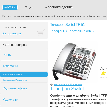
Рации
Видеонаблюдение
WalkTalk.ru
Интернет-магазин:
рации купить
с доставкой, радиостанции, радио-телефоны для дома
Телефон Switel TF 51
В корзине пусто
Телефоны
/
Телефоны Switel
/
Авторизация
Каталог товаров:
Рации
Телефоны
Арти
Телефоны Switel
оцено
Телефоны Panasonic
увеличить изображение
Телефон Switel
Радио-телефоны
Особенности телефона Swite
l
TF5
телефон с увеличенными кнопкам
Радионяни
программируемыми кнопками экстренн
индикатор звонка,