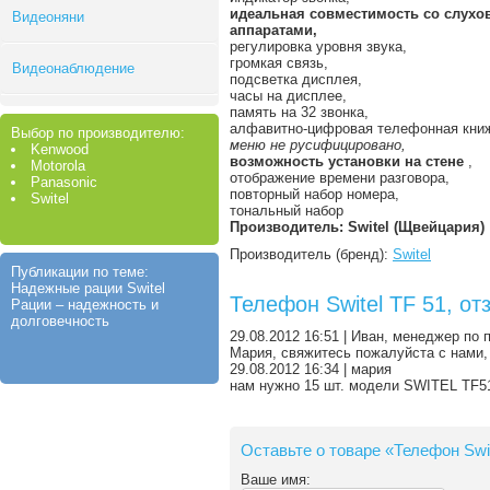
идеальная совместимость со слух
Видеоняни
аппаратами,
регулировка уровня звука,
громкая связь,
Видеонаблюдение
подсветка дисплея,
часы на дисплее,
память на 32 звонка,
алфавитно-цифровая телефонная книжк
Выбор по производителю:
меню не русифицировано,
Kenwood
возможность установки на стене
,
Motorola
отображение времени разговора,
Panasonic
повторный набор номера,
Switel
тональный набор
Производитель: Switel (Щвейцария)
Производитель (бренд):
Switel
Публикации по теме:
Надежные рации Switel
Телефон Switel TF 51, о
Рации – надежность и
долговечность
29.08.2012 16:51 | Иван, менеджер по
Мария, свяжитесь пожалуйста с нами,
29.08.2012 16:34 | мария
нам нужно 15 шт. модели SWITEL TF51
Оставьте о товаре «Телефон Swi
Ваше имя: